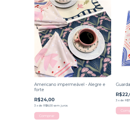
Americano impermeável - Alegre e
Guarda
forte
R$22,
R$24,00
3
x
de
R$7
3
x
de
R$8,00
sem juros
Comprar