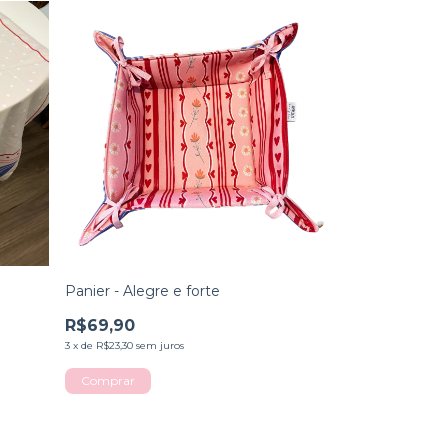
Panier - Alegre e forte
R$69,90
3
x
de
R$23,30
sem juros