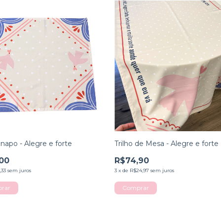
napo - Alegre e forte
Trilho de Mesa - Alegre e forte
00
R$74,90
,33
sem juros
3
x
de
R$24,97
sem juros