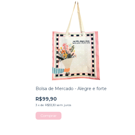
Bolsa de Mercado - Alegre e forte
R$99,90
3
x
de
R$33,30
sem juros