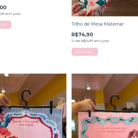
,00
,00
sem juros
Trilho de Mesa Maternar
rar
R$74,90
3
x
de
R$24,97
sem juros