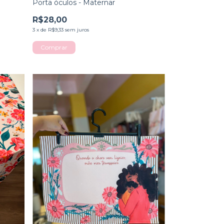
Porta óculos - Maternar
R$28,00
3
x
de
R$9,33
sem juros