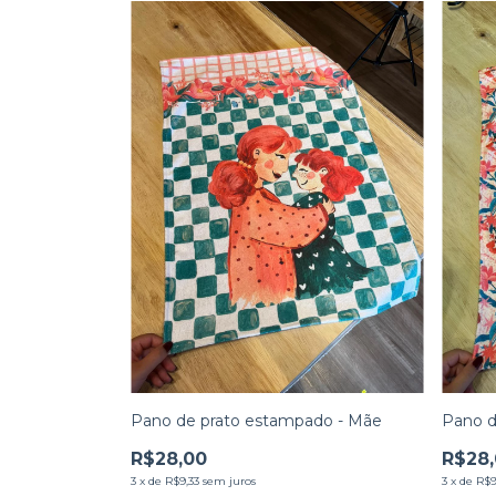
Pano de prato estampado - Mãe
Pano d
R$28,00
R$28
3
x
de
R$9,33
sem juros
3
x
de
R$9