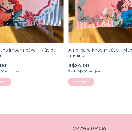
ano impermeável - Mãe de
Americano impermeável - Mãe
a
menino
,00
R$24,00
,00
sem juros
3
x
de
R$8,00
sem juros
5547988604065