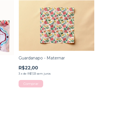
Guardanapo - Maternar
R$22,00
3
x
de
R$7,33
sem juros