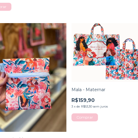
Mala - Maternar
R$159,90
3
x
de
R$53,30
sem juros