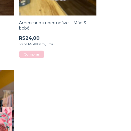
Americano impermeável - Mãe &
bebê
R$24,00
3
x
de
R$8,00
sem juros