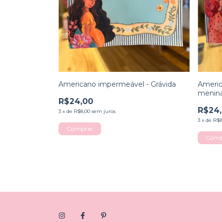
Americano impermeável - Grávida
Americ
menin
R$24,00
R$24
3
x
de
R$8,00
sem juros
3
x
de
R$8