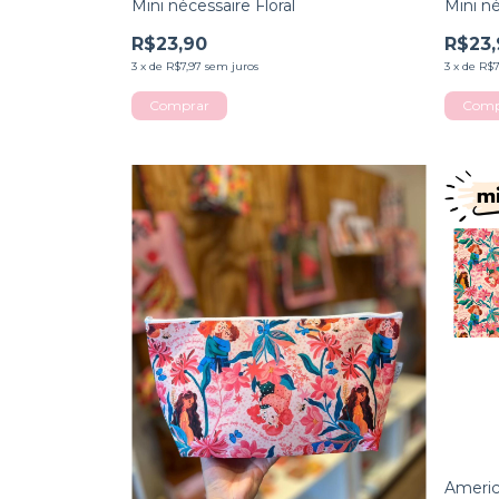
Mini nécessaire Floral
Mini n
R$23,90
R$23,
3
x
de
R$7,97
sem juros
3
x
de
R$7
Americ