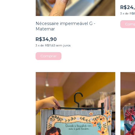
R$24
3
x
de
R$8
Nécessaire impermeável G -
Comp
Maternar
R$34,90
3
x
de
R$11,63
sem juros