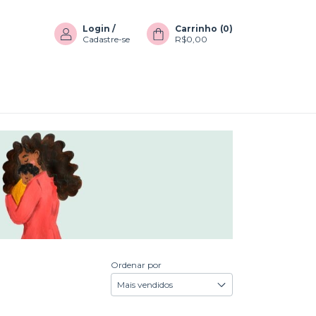
Login
/
Carrinho
(
0
)
Cadastre-se
R$0,00
Ordenar por