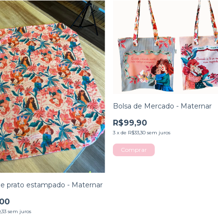
Bolsa de Mercado - Maternar
R$99,90
3
x
de
R$33,30
sem juros
e prato estampado - Maternar
,00
,33
sem juros