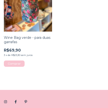
Wine Bag verde - para duas
garrafas
R$69,90
3
x
de
R$23,30
sem juros