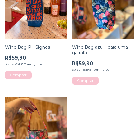
Wine Bag P - Signos
Wine Bag azul - para uma
garrafa
R$59,90
R$59,90
3
x
de
R$19,97
sem juros
3
x
de
R$19,97
sem juros