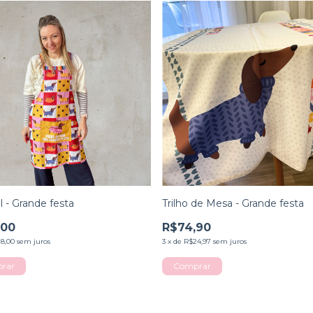
l - Grande festa
Trilho de Mesa - Grande festa
,00
R$74,90
8,00
sem juros
3
x
de
R$24,97
sem juros