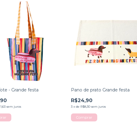
ote - Grande festa
Pano de prato Grande festa
,90
R$24,90
1,63
sem juros
3
x
de
R$8,30
sem juros