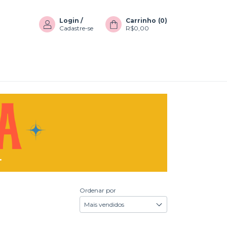
Login
/
Carrinho
(
0
)
Cadastre-se
R$0,00
Ordenar por