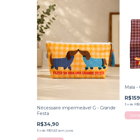
Mala -
R$159
3
x
de
R$5
Nécessaire impermeável G - Grande
Festa
R$34,90
3
x
de
R$11,63
sem juros