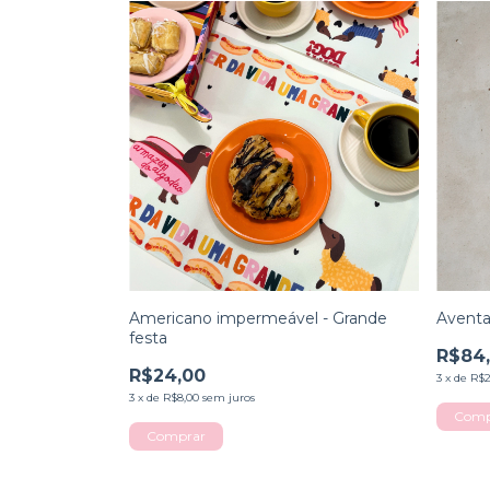
Americano impermeável - Grande
Aventa
festa
R$84
R$24,00
3
x
de
R$2
3
x
de
R$8,00
sem juros
Comprar