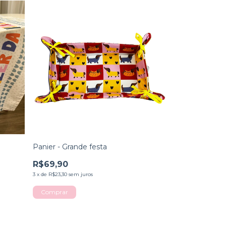
Panier - Grande festa
R$69,90
3
x
de
R$23,30
sem juros