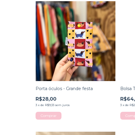
Porta óculos - Grande festa
Bolsa T
R$28,00
R$64
3
x
de
R$9,33
sem juros
3
x
de
R$2