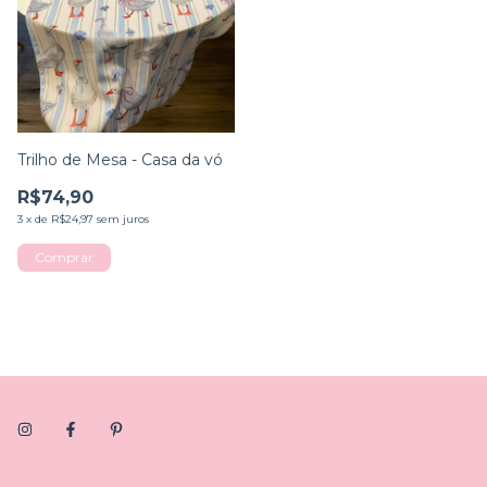
Trilho de Mesa - Casa da vó
R$74,90
3
x
de
R$24,97
sem juros