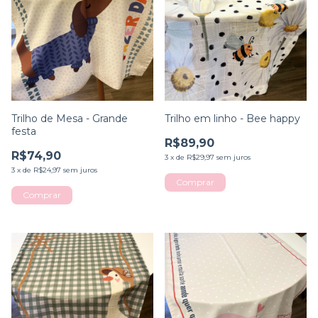
Trilho de Mesa - Grande
Trilho em linho - Bee happy
festa
R$89,90
R$74,90
3
x
de
R$29,97
sem juros
3
x
de
R$24,97
sem juros