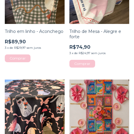
Trilho em linho - Aconchego
Trilho de Mesa - Alegre e
forte
R$89,90
R$74,90
3
x
de
R$29,97
sem juros
3
x
de
R$24,97
sem juros