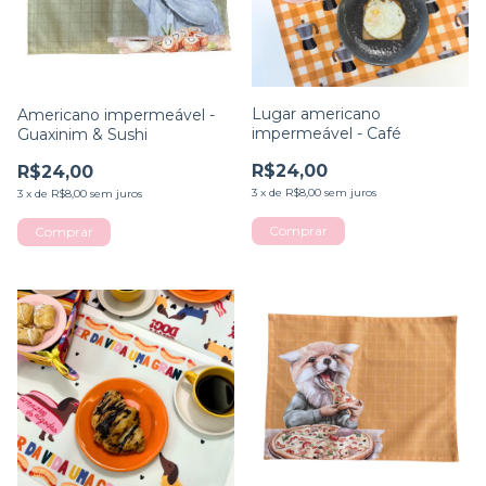
Lugar americano
Americano impermeável -
impermeável - Café
Guaxinim & Sushi
R$24,00
R$24,00
3
x
de
R$8,00
sem juros
3
x
de
R$8,00
sem juros