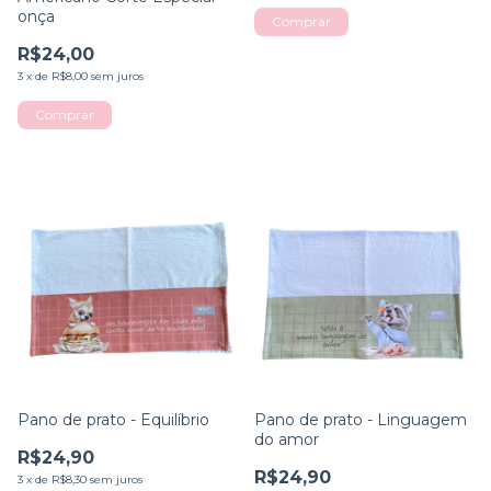
onça
Comprar
R$24,00
3
x
de
R$8,00
sem juros
Pano de prato - Equilíbrio
Pano de prato - Linguagem
do amor
R$24,90
R$24,90
3
x
de
R$8,30
sem juros