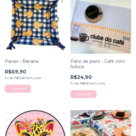
Panier - Banana
Pano de prato - Café com
fofoca
R$69,90
R$24,90
3
x
de
R$23,30
sem juros
3
x
de
R$8,30
sem juros
Comprar