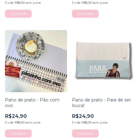
3
x
de
R$8,00
sem juros
3
x
de
R$8,00
sem juros
Comprar
Comprar
Pano de prato - Pão com
Pano de prato - Para de ser
ovo
louca!
R$24,90
R$24,90
3
x
de
R$8,30
sem juros
3
x
de
R$8,30
sem juros