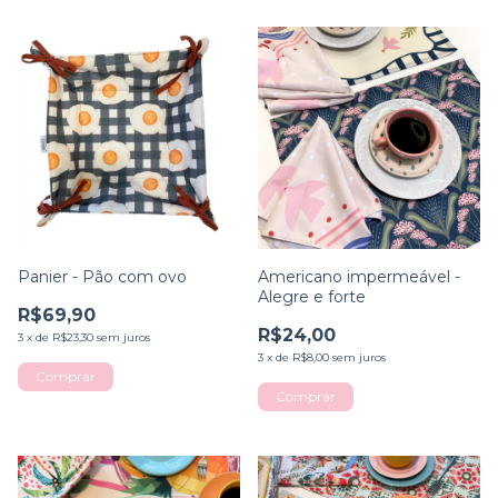
Panier - Pão com ovo
Americano impermeável -
Alegre e forte
R$69,90
R$24,00
3
x
de
R$23,30
sem juros
3
x
de
R$8,00
sem juros
Comprar
Comprar