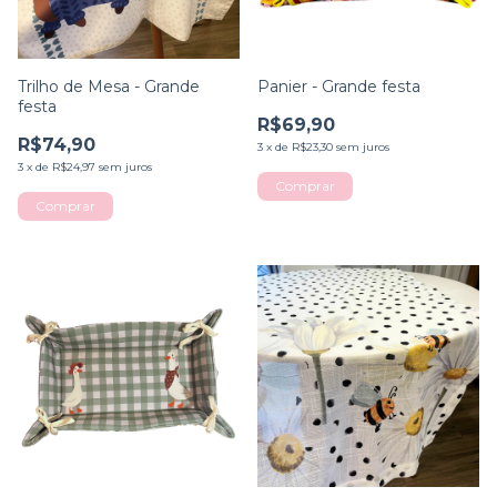
Trilho de Mesa - Grande
Panier - Grande festa
festa
R$69,90
R$74,90
3
x
de
R$23,30
sem juros
3
x
de
R$24,97
sem juros