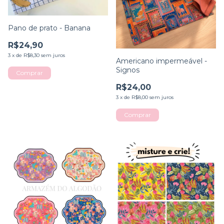
Pano de prato - Banana
R$24,90
3
x
de
R$8,30
sem juros
Americano impermeável -
Signos
R$24,00
3
x
de
R$8,00
sem juros