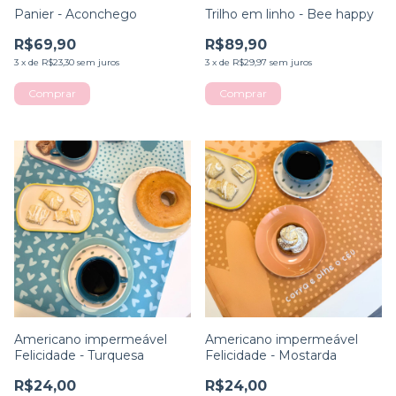
Panier - Aconchego
Trilho em linho - Bee happy
R$69,90
R$89,90
3
x
de
R$23,30
sem juros
3
x
de
R$29,97
sem juros
Americano impermeável
Americano impermeável
Felicidade - Turquesa
Felicidade - Mostarda
R$24,00
R$24,00