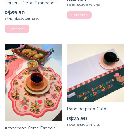
Panier - Dieta Balanceada
3
x
de
R$8,30
sem juros
R$69,90
3
x
de
R$23,30
sem juros
Pano de prato Gatos
R$24,90
3
x
de
R$8,30
sem juros
Americano Corte Especial -