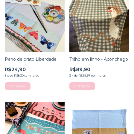
Pano de prato Liberdade
Trilho em linho - Aconchego
R$24,90
R$89,90
3
x
de
R$8,30
sem juros
3
x
de
R$29,97
sem juros