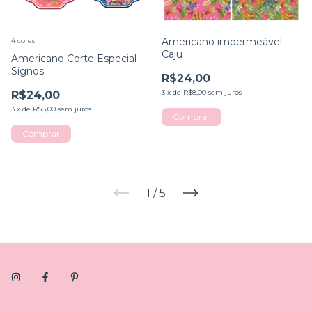
Americano impermeável -
4 cores
Caju
Americano Corte Especial -
Signos
R$24,00
3
x
de
R$8,00
sem juros
R$24,00
3
x
de
R$8,00
sem juros
Comprar
Comprar
1
/
5