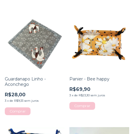
Guardanapo Linho -
Panier - Bee happy
Aconchego
R$69,90
R$28,00
3
x
de
R$23,30
sem juros
3
x
de
R$9,33
sem juros