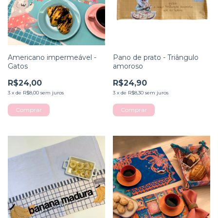
Americano impermeável -
Pano de prato - Triângulo
Gatos
amoroso
R$24,00
R$24,90
3
x
de
R$8,00
sem juros
3
x
de
R$8,30
sem juros
Comprar