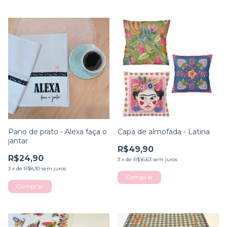
Pano de prato - Alexa faça o
Capa de almofada - Latina
jantar
R$49,90
R$24,90
3
x
de
R$16,63
sem juros
3
x
de
R$8,30
sem juros
Comprar