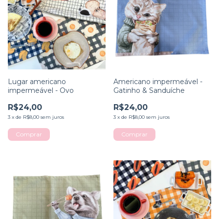
Lugar americano
Americano impermeável -
impermeável - Ovo
Gatinho & Sanduíche
R$24,00
R$24,00
3
x
de
R$8,00
sem juros
3
x
de
R$8,00
sem juros