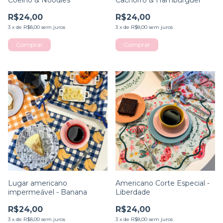
Coelho & Noodles
Cachorro & Hambúrguer
R$24,00
R$24,00
3
x
de
R$8,00
sem juros
3
x
de
R$8,00
sem juros
Lugar americano
Americano Corte Especial -
impermeável - Banana
Liberdade
R$24,00
R$24,00
3
x
de
R$8,00
sem juros
3
x
de
R$8,00
sem juros