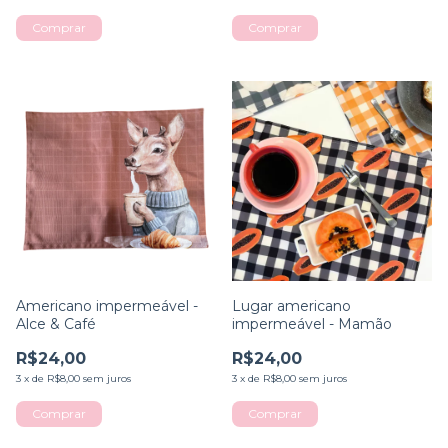
Americano impermeável -
Lugar americano
Alce & Café
impermeável - Mamão
R$24,00
R$24,00
3
x
de
R$8,00
sem juros
3
x
de
R$8,00
sem juros