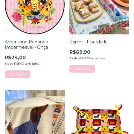
Americano Redondo
Panier - Liberdade
Impermeável - Onça
R$69,90
R$24,00
3
x
de
R$23,30
sem juros
3
x
de
R$8,00
sem juros