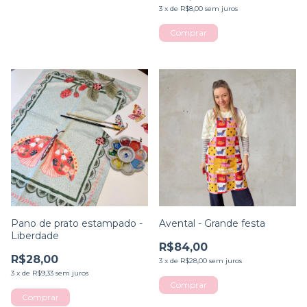
3
x
de
R$8,00
sem juros
Pano de prato estampado -
Avental - Grande festa
Liberdade
R$84,00
R$28,00
3
x
de
R$28,00
sem juros
3
x
de
R$9,33
sem juros