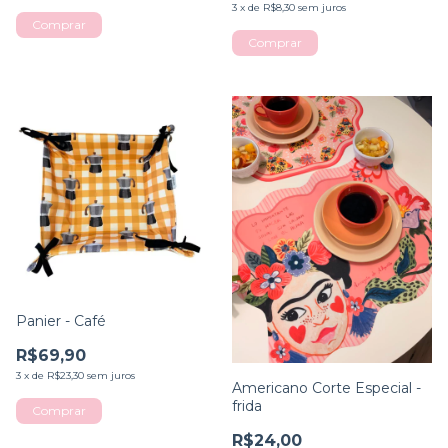
3
x
de
R$8,30
sem juros
Panier - Café
R$69,90
3
x
de
R$23,30
sem juros
Americano Corte Especial -
frida
Comprar
R$24,00