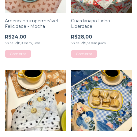
Americano impermeável
Guardanapo Linho -
Felicidade - Mocha
Liberdade
R$24,00
R$28,00
3
x
de
R$8,00
sem juros
3
x
de
R$9,33
sem juros
Comprar