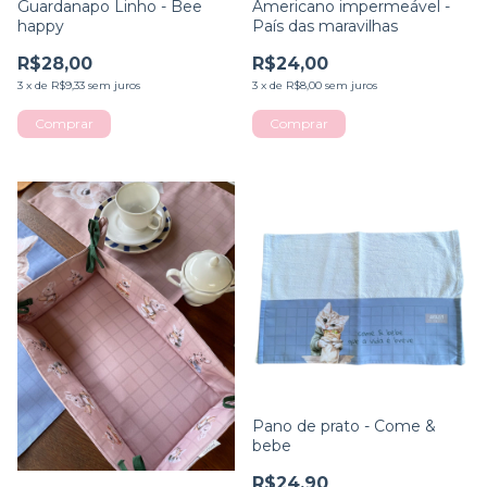
Guardanapo Linho - Bee
Americano impermeável -
happy
País das maravilhas
R$28,00
R$24,00
3
x
de
R$9,33
sem juros
3
x
de
R$8,00
sem juros
Comprar
Pano de prato - Come &
bebe
R$24,90