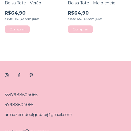
Bolsa Tote - Verão
Bolsa Tote - Meio cheio
R$64,90
R$64,90
3
x
de
R$21,63
sem juros
3
x
de
R$21,63
sem juros
5547988604065
47988604065
armazemdoalgodao@gmail.com