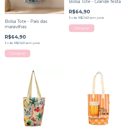
Bolsa Tote - Grande festa
R$64,90
3
x
de
R$21,63
sem juros
Bolsa Tote - País das
maravilhas
R$64,90
3
x
de
R$21,63
sem juros