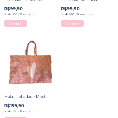
R$99,90
R$99,90
3
x
de
R$33,30
sem juros
3
x
de
R$33,30
sem juros
Mala - Felicidade Mocha
R$159,90
3
x
de
R$53,30
sem juros