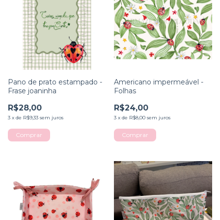
Pano de prato estampado -
Americano impermeável -
Frase joaninha
Folhas
R$28,00
R$24,00
3
x
de
R$9,33
sem juros
3
x
de
R$8,00
sem juros