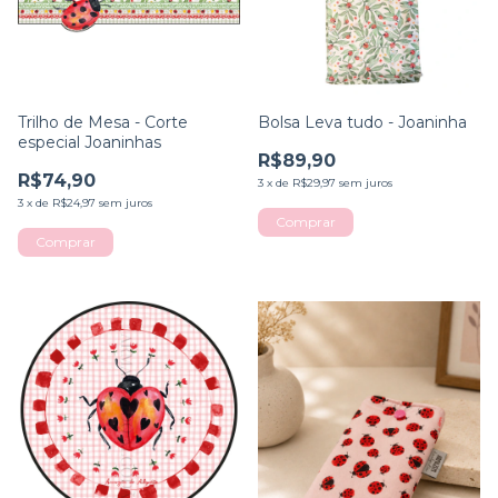
Trilho de Mesa - Corte
Bolsa Leva tudo - Joaninha
especial Joaninhas
R$89,90
R$74,90
3
x
de
R$29,97
sem juros
3
x
de
R$24,97
sem juros