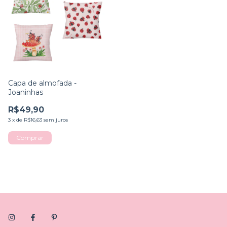
Capa de almofada -
Joaninhas
R$49,90
3
x
de
R$16,63
sem juros
Comprar