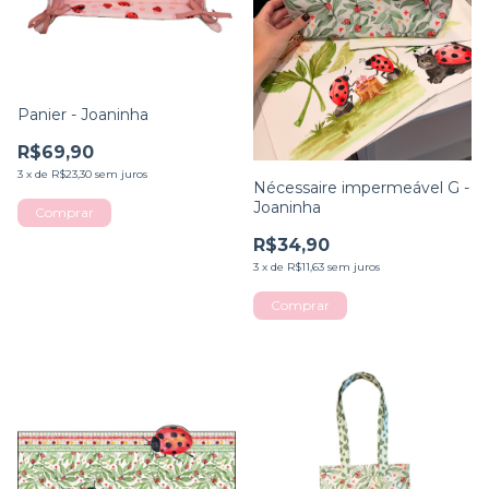
Panier - Joaninha
R$69,90
3
x
de
R$23,30
sem juros
Nécessaire impermeável G -
Joaninha
R$34,90
3
x
de
R$11,63
sem juros