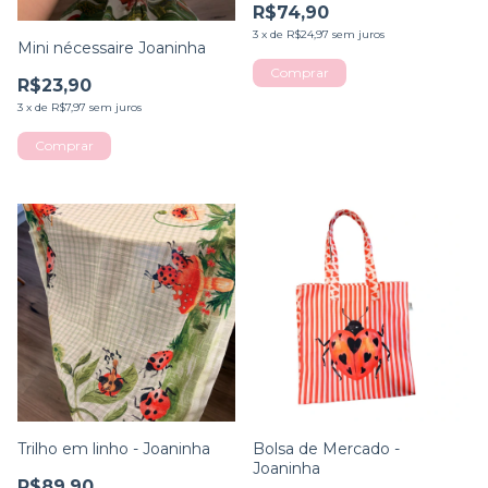
R$74,90
3
x
de
R$24,97
sem juros
Mini nécessaire Joaninha
R$23,90
3
x
de
R$7,97
sem juros
Trilho em linho - Joaninha
Bolsa de Mercado -
Joaninha
R$89,90