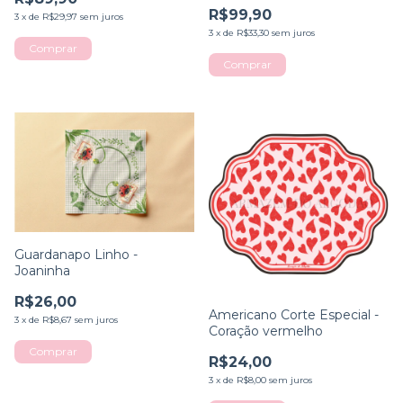
R$99,90
3
x
de
R$29,97
sem juros
3
x
de
R$33,30
sem juros
Guardanapo Linho -
Joaninha
R$26,00
Americano Corte Especial -
3
x
de
R$8,67
sem juros
Coração vermelho
R$24,00
3
x
de
R$8,00
sem juros