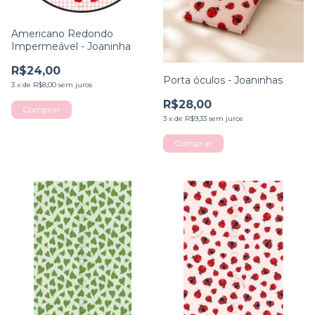
Americano Redondo
Impermeável - Joaninha
R$24,00
Porta óculos - Joaninhas
3
x
de
R$8,00
sem juros
R$28,00
3
x
de
R$9,33
sem juros