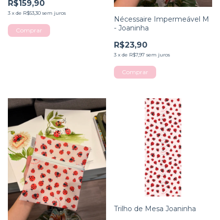
R$159,90
3
x
de
R$53,30
sem juros
Nécessaire Impermeável M
- Joaninha
R$23,90
3
x
de
R$7,97
sem juros
Trilho de Mesa Joaninha