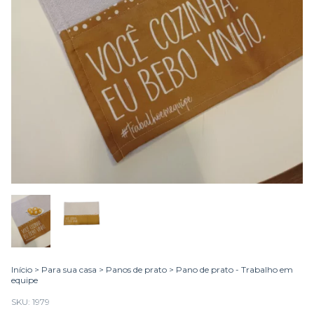
Início
>
Para sua casa
>
Panos de prato
>
Pano de prato - Trabalho em
equipe
SKU:
1979