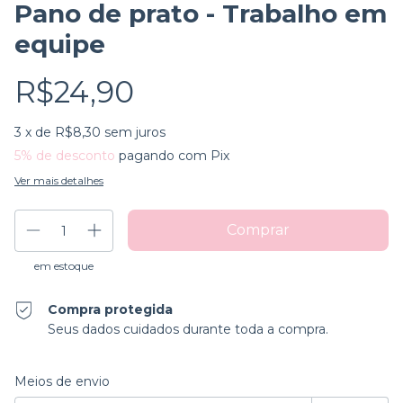
Pano de prato - Trabalho em
equipe
R$24,90
3
x de
R$8,30
sem juros
5% de desconto
pagando com Pix
Ver mais detalhes
em estoque
Compra protegida
Seus dados cuidados durante toda a compra.
Entregas para o CEP:
Alterar CEP
Meios de envio