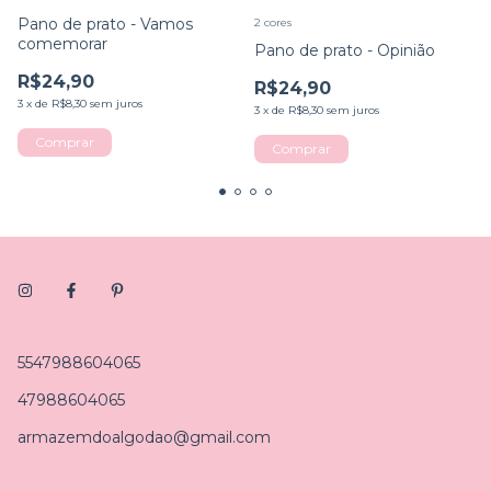
Pano de prato - Vamos
2 cores
comemorar
Pano de prato - Opinião
R$24,90
R$24,90
3
x
de
R$8,30
sem juros
3
x
de
R$8,30
sem juros
Comprar
5547988604065
47988604065
armazemdoalgodao@gmail.com