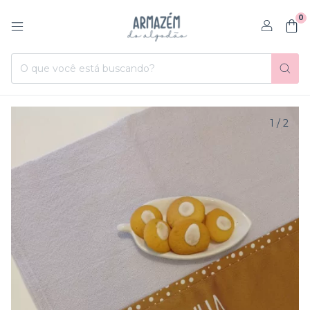
0
1
/
2