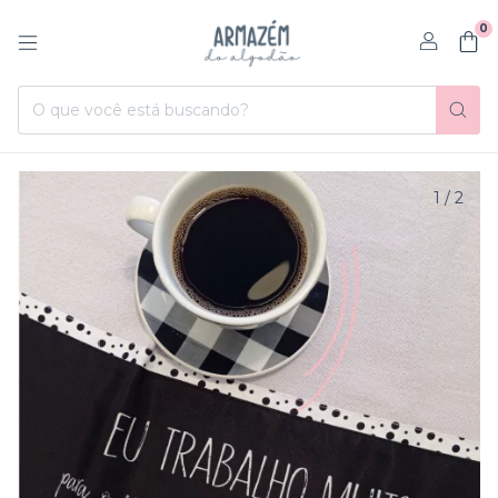
0
1
/
2