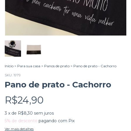
Início
>
Para sua casa
>
Panos de prato
>
Pano de prato - Cachorro
SKU:
1979
Pano de prato - Cachorro
R$24,90
3
x de
R$8,30
sem juros
5% de desconto
pagando com Pix
Ver mais detalhes