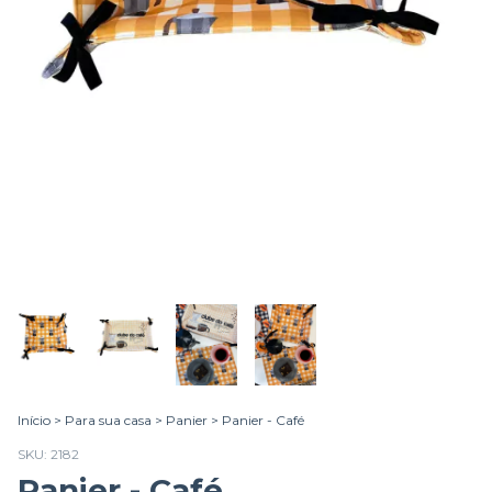
Início
>
Para sua casa
>
Panier
>
Panier - Café
SKU:
2182
Panier - Café