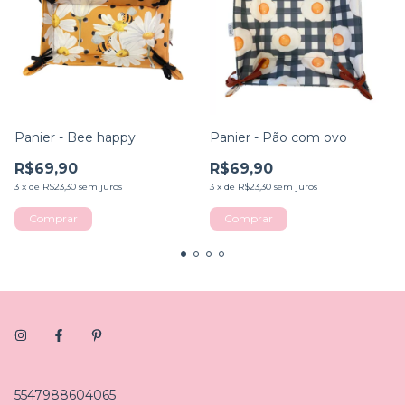
Panier - Bee happy
Panier - Pão com ovo
R$69,90
R$69,90
3
x
de
R$23,30
sem juros
3
x
de
R$23,30
sem juros
Comprar
5547988604065