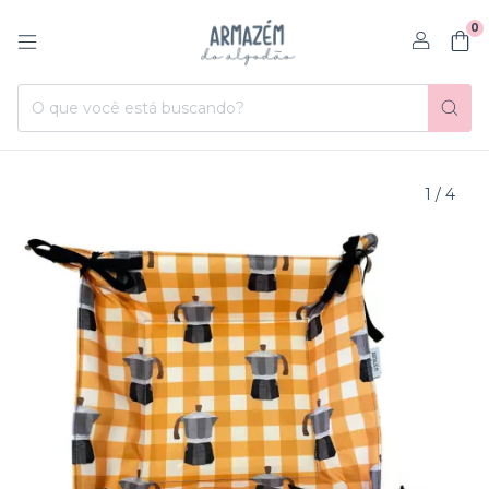
0
1
/
4