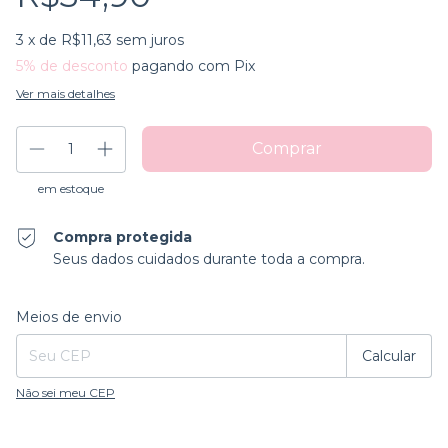
3
x de
R$11,63
sem juros
5% de desconto
pagando com Pix
Ver mais detalhes
em estoque
Compra protegida
Seus dados cuidados durante toda a compra.
Entregas para o CEP:
Alterar CEP
Meios de envio
Calcular
Não sei meu CEP