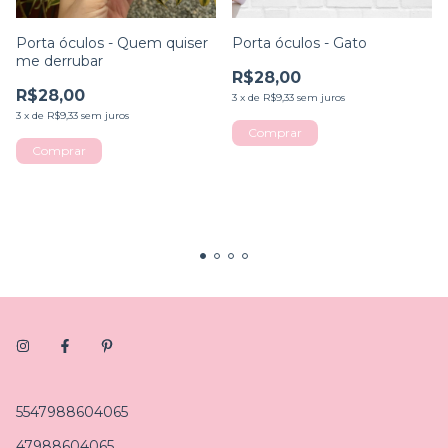
Porta óculos - Quem quiser
Porta óculos - Gato
me derrubar
R$28,00
R$28,00
3
x
de
R$9,33
sem juros
3
x
de
R$9,33
sem juros
5547988604065
47988604065