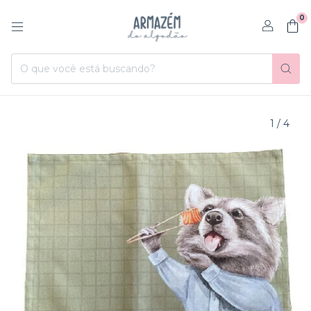
0
1
/
4