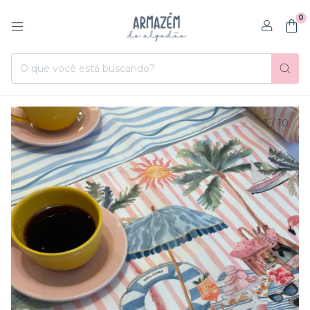
0
1
/
10