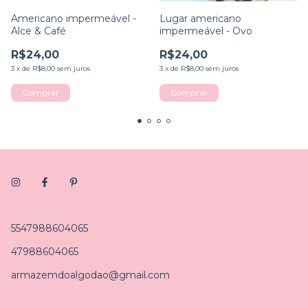
Americano impermeável -
Lugar americano
Alce & Café
impermeável - Ovo
R$24,00
R$24,00
3
x
de
R$8,00
sem juros
3
x
de
R$8,00
sem juros
5547988604065
47988604065
armazemdoalgodao@gmail.com