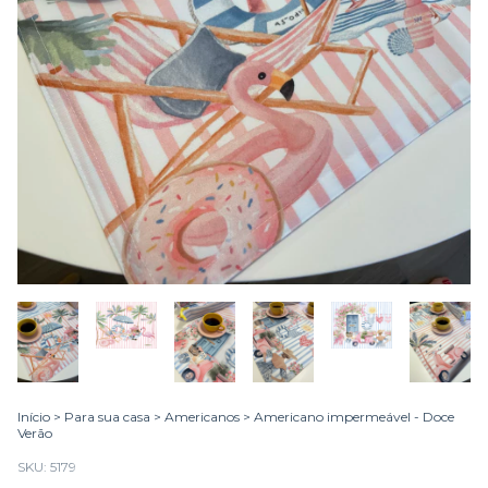
Início
>
Para sua casa
>
Americanos
>
Americano impermeável - Doce
Verão
SKU:
5179