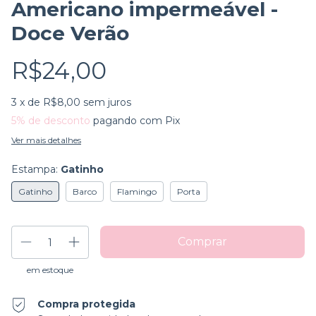
Americano impermeável -
Doce Verão
R$24,00
3
x de
R$8,00
sem juros
5% de desconto
pagando com Pix
Ver mais detalhes
Estampa:
Gatinho
Gatinho
Barco
Flamingo
Porta
em estoque
Compra protegida