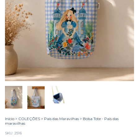
Início
>
COLEÇÕES
>
País das Maravilhas
>
Bolsa Tote - País das
maravilhas
SKU:
2516