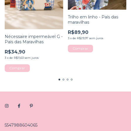
Trilho em linho - País das
maravilhas
R$89,90
Nécessaire impermeável G -
3
x
de
R$29,97
sem juros
País das Maravilhas
R$34,90
3
x
de
R$11,63
sem juros
5547988604065