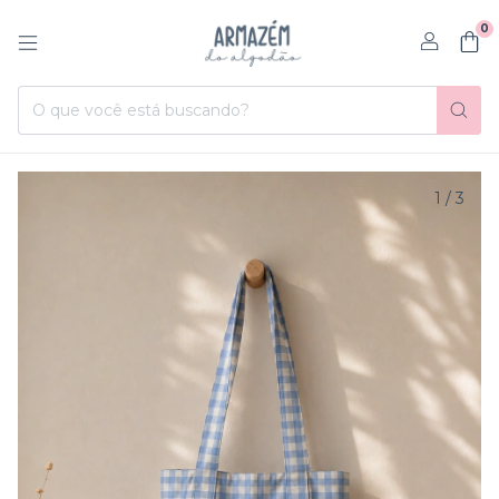
0
1
/
3