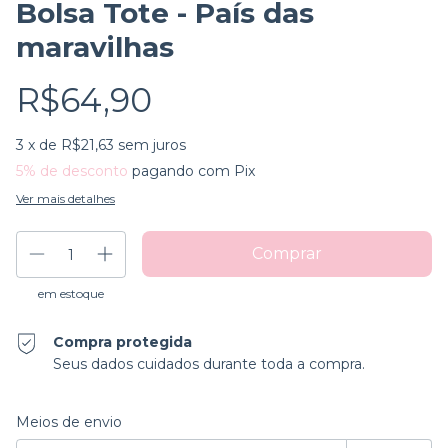
Bolsa Tote - País das
maravilhas
R$64,90
3
x de
R$21,63
sem juros
5% de desconto
pagando com Pix
Ver mais detalhes
em estoque
Compra protegida
Seus dados cuidados durante toda a compra.
Entregas para o CEP:
Alterar CEP
Meios de envio