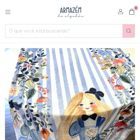
0
1
/
2