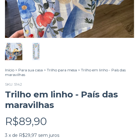
Início
>
Para sua casa
>
Trilho para mesa
>
Trilho em linho - País das
maravilhas
SKU:
5142
Trilho em linho - País das
maravilhas
R$89,90
3
x de
R$29,97
sem juros