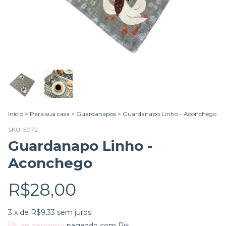
Início
>
Para sua casa
>
Guardanapos
>
Guardanapo Linho - Aconchego
SKU:
5072
Guardanapo Linho -
Aconchego
R$28,00
3
x de
R$9,33
sem juros
5% de desconto
pagando com Pix