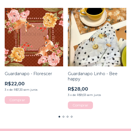
Guardanapo - Florescer
Guardanapo Linho - Bee
happy
R$22,00
R$28,00
3
x
de
R$7,33
sem juros
3
x
de
R$9,33
sem juros