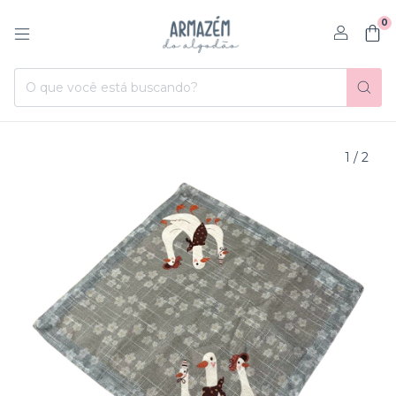
0
1
/
2